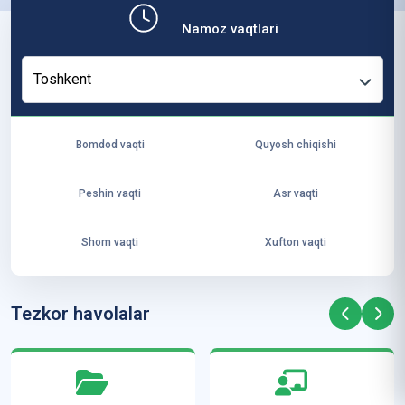
b,
Namoz vaqtlari
ya
ng
Toshkent
i
ha
yo
Bomdod vaqti
Quyosh chiqishi
t
va
Peshin vaqti
Asr vaqti
ke
laj
Shom vaqti
Xufton vaqti
ak
ya
ra
Tezkor havolalar
ta
mi
z”