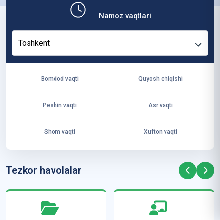
b,
Namoz vaqtlari
ya
ng
Toshkent
i
ha
yo
Bomdod vaqti
Quyosh chiqishi
t
va
Peshin vaqti
Asr vaqti
ke
laj
Shom vaqti
Xufton vaqti
ak
ya
ra
Tezkor havolalar
ta
mi
z”