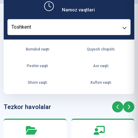
b,
Namoz vaqtlari
ya
ng
Toshkent
i
ha
yo
Bomdod vaqti
Quyosh chiqishi
t
va
Peshin vaqti
Asr vaqti
ke
laj
Shom vaqti
Xufton vaqti
ak
ya
ra
Tezkor havolalar
ta
mi
z”