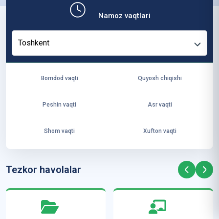
b,
Namoz vaqtlari
ya
ng
Toshkent
i
ha
yo
Bomdod vaqti
Quyosh chiqishi
t
va
Peshin vaqti
Asr vaqti
ke
laj
Shom vaqti
Xufton vaqti
ak
ya
ra
Tezkor havolalar
ta
mi
z”