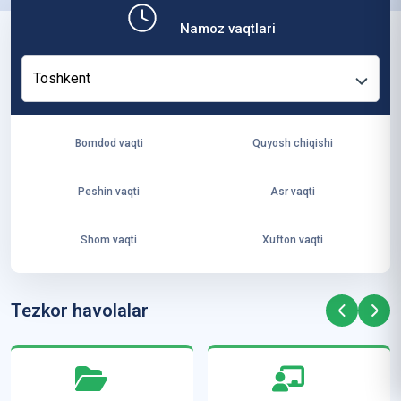
b,
Namoz vaqtlari
ya
ng
Toshkent
i
ha
yo
Bomdod vaqti
Quyosh chiqishi
t
va
Peshin vaqti
Asr vaqti
ke
laj
Shom vaqti
Xufton vaqti
ak
ya
ra
Tezkor havolalar
ta
mi
z”