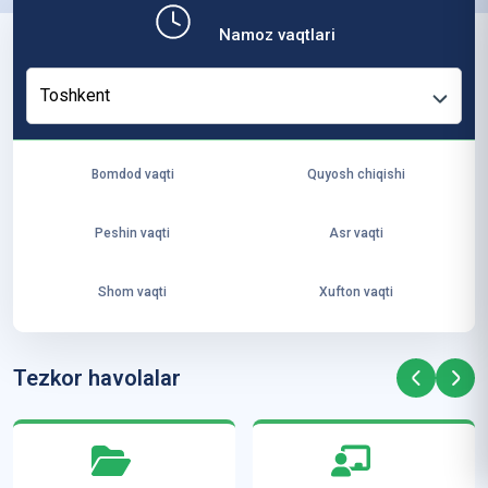
b,
Namoz vaqtlari
ya
ng
Toshkent
i
ha
yo
Bomdod vaqti
Quyosh chiqishi
t
va
Peshin vaqti
Asr vaqti
ke
laj
Shom vaqti
Xufton vaqti
ak
ya
ra
Tezkor havolalar
ta
mi
z”