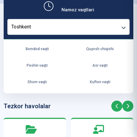
b,
Namoz vaqtlari
ya
ng
Toshkent
i
ha
yo
Bomdod vaqti
Quyosh chiqishi
t
va
Peshin vaqti
Asr vaqti
ke
laj
Shom vaqti
Xufton vaqti
ak
ya
ra
Tezkor havolalar
ta
mi
z”