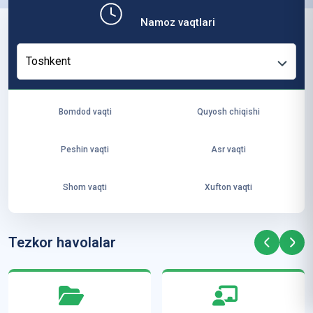
b,
Namoz vaqtlari
ya
ng
Toshkent
i
ha
yo
Bomdod vaqti
Quyosh chiqishi
t
va
Peshin vaqti
Asr vaqti
ke
laj
Shom vaqti
Xufton vaqti
ak
ya
ra
Tezkor havolalar
ta
mi
z”