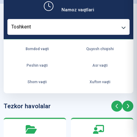
b,
Namoz vaqtlari
ya
ng
Toshkent
i
ha
yo
Bomdod vaqti
Quyosh chiqishi
t
va
Peshin vaqti
Asr vaqti
ke
laj
Shom vaqti
Xufton vaqti
ak
ya
ra
Tezkor havolalar
ta
mi
z”