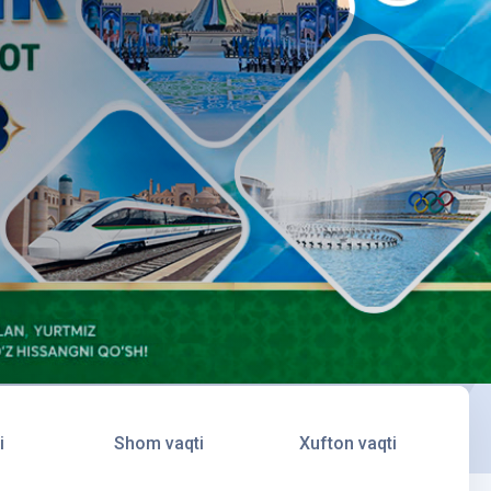
i
Shom vaqti
Xufton vaqti