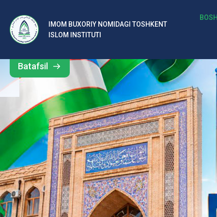
b
BOSH
IMOM BUXORIY NOMIDAGI TOSHKENT
Barcha
ISLOM INSTITUTI
al
yangiliklar
ar
Batafsil
o‘
rt
a
si
d