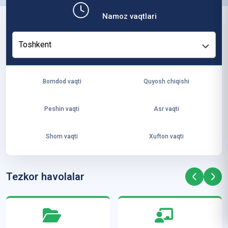
b,
Namoz vaqtlari
ya
ng
Toshkent
i
ha
yo
Bomdod vaqti
Quyosh chiqishi
t
va
Peshin vaqti
Asr vaqti
ke
laj
Shom vaqti
Xufton vaqti
ak
ya
ra
Tezkor havolalar
ta
mi
z”