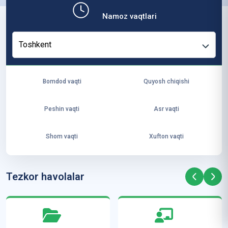
b,
Namoz vaqtlari
ya
ng
Toshkent
i
ha
yo
Bomdod vaqti
Quyosh chiqishi
t
va
Peshin vaqti
Asr vaqti
ke
laj
Shom vaqti
Xufton vaqti
ak
ya
ra
Tezkor havolalar
ta
mi
z”