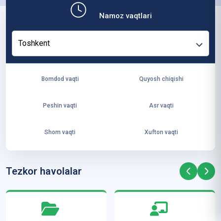
b,
Namoz vaqtlari
ya
ng
Toshkent
i
ha
yo
Bomdod vaqti
Quyosh chiqishi
t
va
Peshin vaqti
Asr vaqti
ke
laj
Shom vaqti
Xufton vaqti
ak
ya
ra
Tezkor havolalar
ta
mi
z”