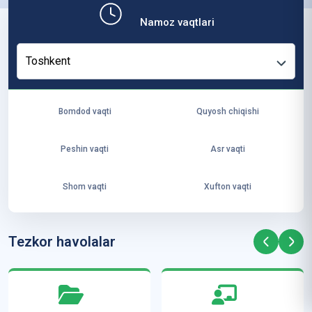
b,
Namoz vaqtlari
ya
ng
Toshkent
i
ha
yo
Bomdod vaqti
Quyosh chiqishi
t
va
Peshin vaqti
Asr vaqti
ke
laj
Shom vaqti
Xufton vaqti
ak
ya
ra
Tezkor havolalar
ta
mi
z”