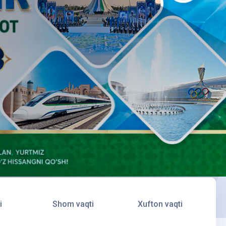
i
Shom vaqti
Xufton vaqti