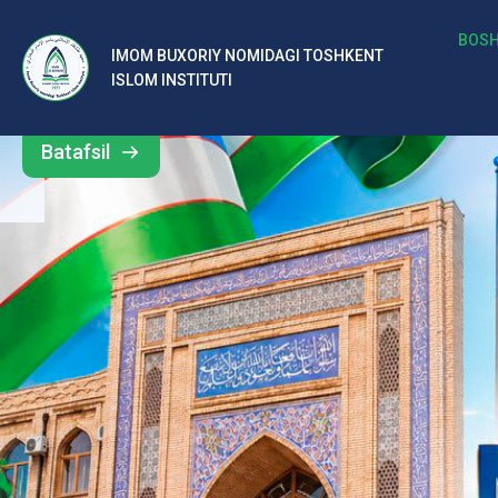
b
BOSH
IMOM BUXORIY NOMIDAGI TOSHKENT
Barcha
ISLOM INSTITUTI
al
yangiliklar
ar
Batafsil
o‘
rt
a
si
d