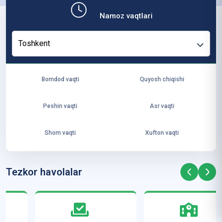
ит
Namoz vaqtlari
ут
и
Toshkent
пр
о
ф
Bomdod vaqti
Quyosh chiqishi
ес
со
Peshin vaqti
Asr vaqti
р-
ўқи
Shom vaqti
Xufton vaqti
ту
вч
ил
Tezkor havolalar
ар
и
А