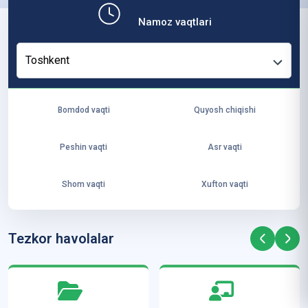
b,
Namoz vaqtlari
ya
ng
Toshkent
i
ha
yo
Bomdod vaqti
Quyosh chiqishi
t
va
Peshin vaqti
Asr vaqti
ke
laj
Shom vaqti
Xufton vaqti
ak
ya
ra
Tezkor havolalar
ta
mi
z”