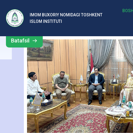
м
BOSH
IMOM BUXORIY NOMIDAGI TOSHKENT
Barcha
ISLOM INSTITUTI
Б
yangiliklar
ух
Batafsil
о
р
и
й
н