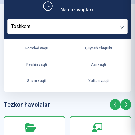
b,
Namoz vaqtlari
ya
ng
Toshkent
i
ha
yo
Bomdod vaqti
Quyosh chiqishi
t
va
Peshin vaqti
Asr vaqti
ke
laj
Shom vaqti
Xufton vaqti
ak
ya
ra
Tezkor havolalar
ta
mi
z”