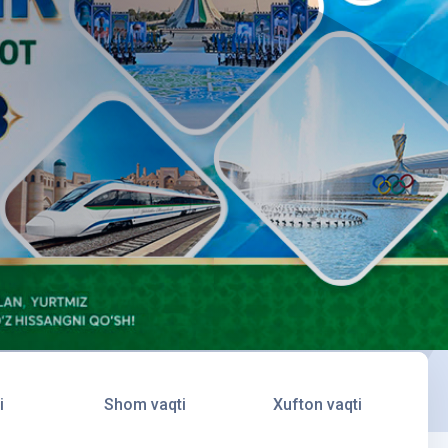
i
Shom vaqti
Xufton vaqti