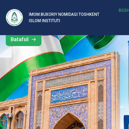
b
BOSH
IMOM BUXORIY NOMIDAGI TOSHKENT
Barcha
ISLOM INSTITUTI
al
yangiliklar
ar
Batafsil
o‘
rt
a
si
d