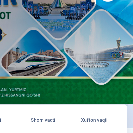
i
Shom vaqti
Xufton vaqti