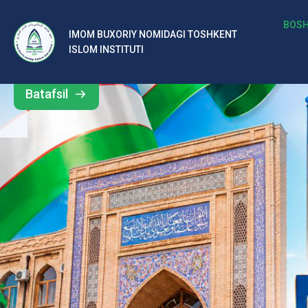
b
BOSH
IMOM BUXORIY NOMIDAGI TOSHKENT
Barcha
ISLOM INSTITUTI
al
yangiliklar
ar
Batafsil
o‘
rt
a
si
d