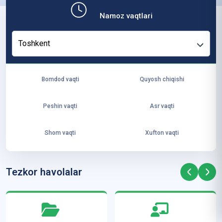
b,
Namoz vaqtlari
ya
ng
Toshkent
i
ha
yo
Bomdod vaqti
Quyosh chiqishi
t
va
Peshin vaqti
Asr vaqti
ke
laj
Shom vaqti
Xufton vaqti
ak
ya
ra
Tezkor havolalar
ta
mi
z”