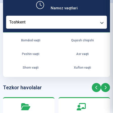
b,
Namoz vaqtlari
ya
ng
Toshkent
i
ha
yo
Bomdod vaqti
Quyosh chiqishi
t
va
Peshin vaqti
Asr vaqti
ke
laj
Shom vaqti
Xufton vaqti
ak
ya
ra
Tezkor havolalar
ta
mi
z”