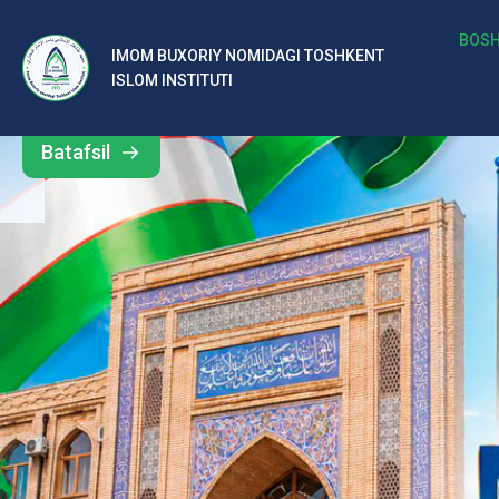
b
BOSH
IMOM BUXORIY NOMIDAGI TOSHKENT
Barcha
ISLOM INSTITUTI
al
yangiliklar
ar
Batafsil
o‘
rt
a
si
d