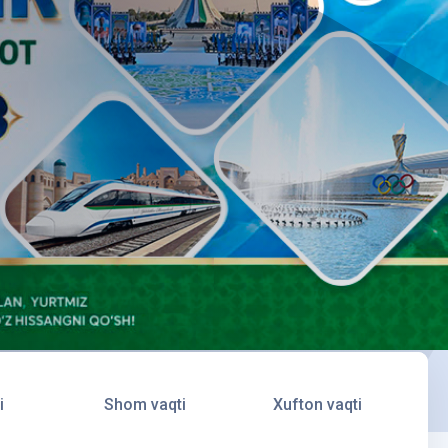
i
Shom vaqti
Xufton vaqti