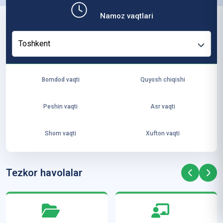
b,
Namoz vaqtlari
ya
ng
Toshkent
i
ha
yo
Bomdod vaqti
Quyosh chiqishi
t
va
Peshin vaqti
Asr vaqti
ke
laj
Shom vaqti
Xufton vaqti
ak
ya
ra
Tezkor havolalar
ta
mi
z”