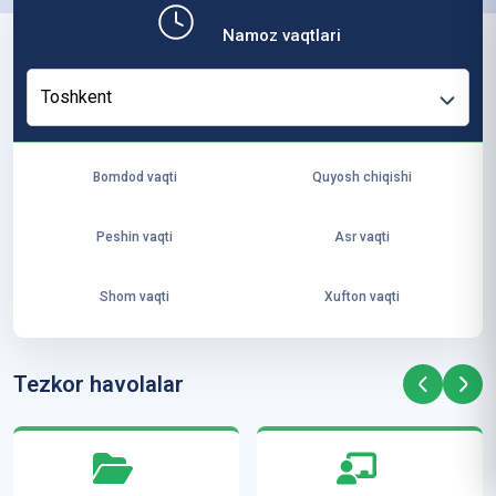
b,
Namoz vaqtlari
ya
ng
Toshkent
i
ha
yo
Bomdod vaqti
Quyosh chiqishi
t
va
Peshin vaqti
Asr vaqti
ke
laj
Shom vaqti
Xufton vaqti
ak
ya
ra
Tezkor havolalar
ta
mi
z”