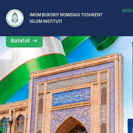
b
BOSH
IMOM BUXORIY NOMIDAGI TOSHKENT
Barcha
ISLOM INSTITUTI
al
yangiliklar
ar
Batafsil
o‘
rt
a
si
d