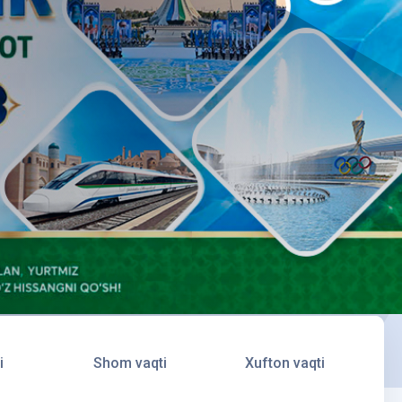
i
Shom vaqti
Xufton vaqti