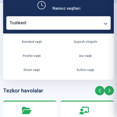
b,
Namoz vaqtlari
ya
ng
Toshkent
i
ha
yo
Bomdod vaqti
Quyosh chiqishi
t
va
Peshin vaqti
Asr vaqti
ke
laj
Shom vaqti
Xufton vaqti
ak
ya
ra
Tezkor havolalar
ta
mi
z”