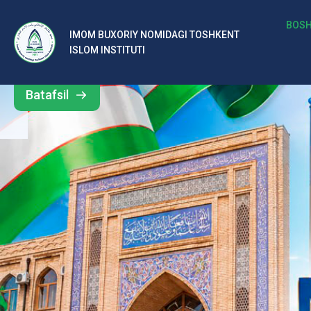
b
BOSH
IMOM BUXORIY NOMIDAGI TOSHKENT
Barcha
ISLOM INSTITUTI
al
yangiliklar
ar
Batafsil
o‘
rt
a
si
d