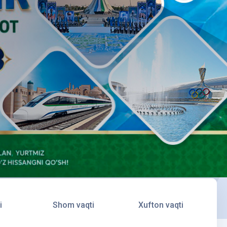
i
Shom vaqti
Xufton vaqti