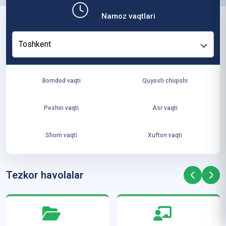
b,
Namoz vaqtlari
ya
ng
Toshkent
i
ha
yo
Bomdod vaqti
Quyosh chiqishi
t
va
Peshin vaqti
Asr vaqti
ke
laj
Shom vaqti
Xufton vaqti
ak
ya
ra
Tezkor havolalar
ta
mi
z”