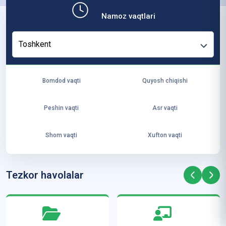
b,
Namoz vaqtlari
ya
ng
Toshkent
i
ha
yo
Bomdod vaqti
Quyosh chiqishi
t
va
Peshin vaqti
Asr vaqti
ke
laj
Shom vaqti
Xufton vaqti
ak
ya
ra
Tezkor havolalar
ta
mi
z”