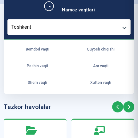
b,
Namoz vaqtlari
ya
ng
Toshkent
i
ha
yo
Bomdod vaqti
Quyosh chiqishi
t
va
Peshin vaqti
Asr vaqti
ke
laj
Shom vaqti
Xufton vaqti
ak
ya
ra
Tezkor havolalar
ta
mi
z”