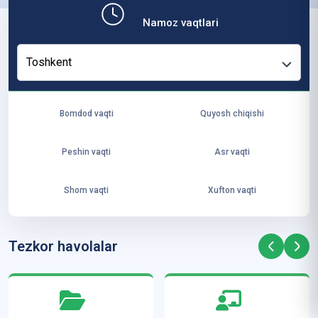
b,
Namoz vaqtlari
ya
ng
Toshkent
i
ha
yo
Bomdod vaqti
Quyosh chiqishi
t
va
Peshin vaqti
Asr vaqti
ke
laj
Shom vaqti
Xufton vaqti
ak
ya
ra
Tezkor havolalar
ta
mi
z”