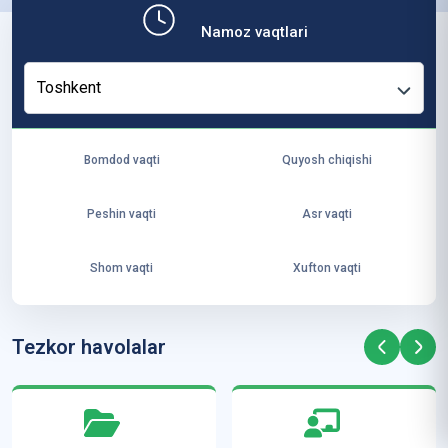
b,
Namoz vaqtlari
ya
ng
Toshkent
i
ha
yo
Bomdod vaqti
Quyosh chiqishi
t
va
Peshin vaqti
Asr vaqti
ke
laj
Shom vaqti
Xufton vaqti
ak
ya
ra
Tezkor havolalar
ta
mi
z”