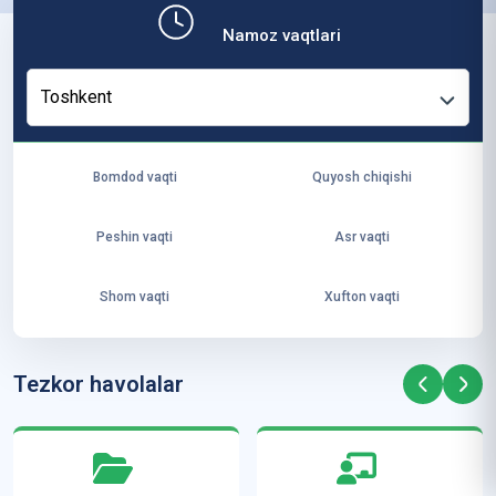
b,
Namoz vaqtlari
ya
ng
Toshkent
i
ha
yo
Bomdod vaqti
Quyosh chiqishi
t
va
Peshin vaqti
Asr vaqti
ke
laj
Shom vaqti
Xufton vaqti
ak
ya
ra
Tezkor havolalar
ta
mi
z”