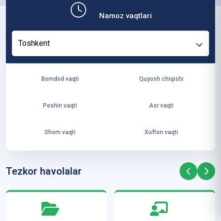
b,
Namoz vaqtlari
ya
ng
Toshkent
i
ha
yo
Bomdod vaqti
Quyosh chiqishi
t
va
Peshin vaqti
Asr vaqti
ke
laj
Shom vaqti
Xufton vaqti
ak
ya
ra
Tezkor havolalar
ta
mi
z”