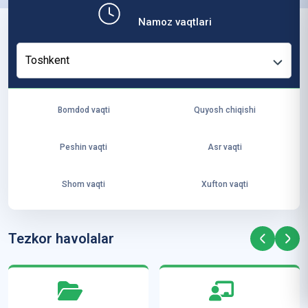
b,
Namoz vaqtlari
ya
ng
Toshkent
i
ha
yo
Bomdod vaqti
Quyosh chiqishi
t
va
Peshin vaqti
Asr vaqti
ke
laj
Shom vaqti
Xufton vaqti
ak
ya
ra
Tezkor havolalar
ta
mi
z”