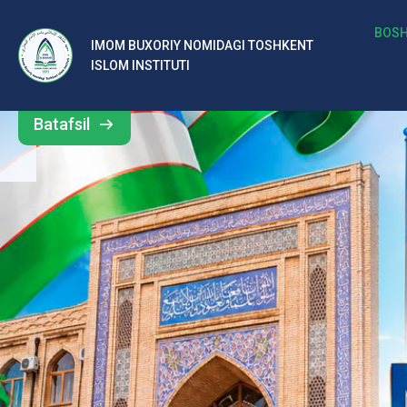
b
BOSH
IMOM BUXORIY NOMIDAGI TOSHKENT
Barcha
ISLOM INSTITUTI
al
yangiliklar
ar
Batafsil
o‘
rt
a
si
d