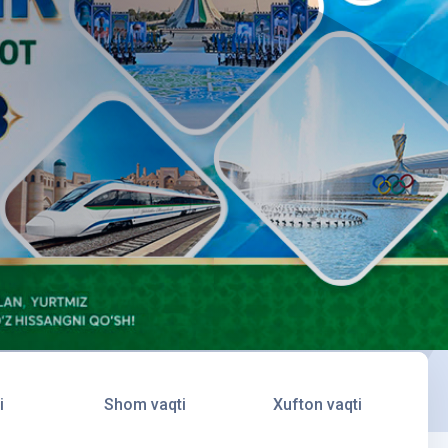
i
Shom vaqti
Xufton vaqti