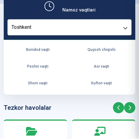
b,
Namoz vaqtlari
ya
ng
Toshkent
i
ha
yo
Bomdod vaqti
Quyosh chiqishi
t
va
Peshin vaqti
Asr vaqti
ke
laj
Shom vaqti
Xufton vaqti
ak
ya
ra
Tezkor havolalar
ta
mi
z”