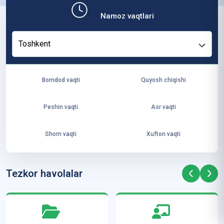
b,
Namoz vaqtlari
ya
ng
Toshkent
i
ha
yo
Bomdod vaqti
Quyosh chiqishi
t
va
Peshin vaqti
Asr vaqti
ke
laj
Shom vaqti
Xufton vaqti
ak
ya
ra
Tezkor havolalar
ta
mi
z”