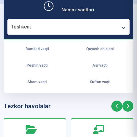
b,
Namoz vaqtlari
ya
ng
Toshkent
i
ha
yo
Bomdod vaqti
Quyosh chiqishi
t
va
Peshin vaqti
Asr vaqti
ke
laj
Shom vaqti
Xufton vaqti
ak
ya
ra
Tezkor havolalar
ta
mi
z”