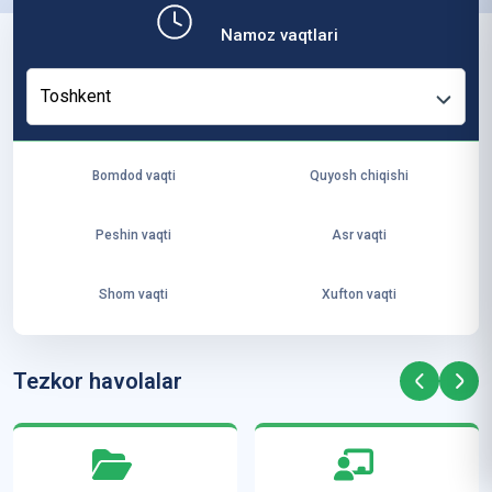
b,
Namoz vaqtlari
ya
ng
Toshkent
i
ha
yo
Bomdod vaqti
Quyosh chiqishi
t
va
Peshin vaqti
Asr vaqti
ke
laj
Shom vaqti
Xufton vaqti
ak
ya
ra
Tezkor havolalar
ta
mi
z”