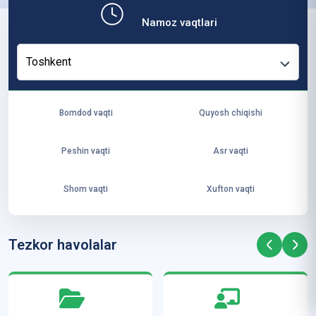
b,
Namoz vaqtlari
ya
ng
Toshkent
i
ha
yo
Bomdod vaqti
Quyosh chiqishi
t
va
Peshin vaqti
Asr vaqti
ke
laj
Shom vaqti
Xufton vaqti
ak
ya
ra
Tezkor havolalar
ta
mi
z”