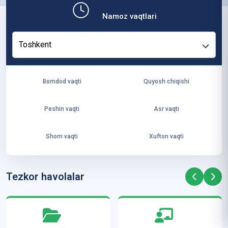
b,
Namoz vaqtlari
ya
ng
Toshkent
i
ha
yo
Bomdod vaqti
Quyosh chiqishi
t
va
Peshin vaqti
Asr vaqti
ke
laj
Shom vaqti
Xufton vaqti
ak
ya
ra
Tezkor havolalar
ta
mi
z”