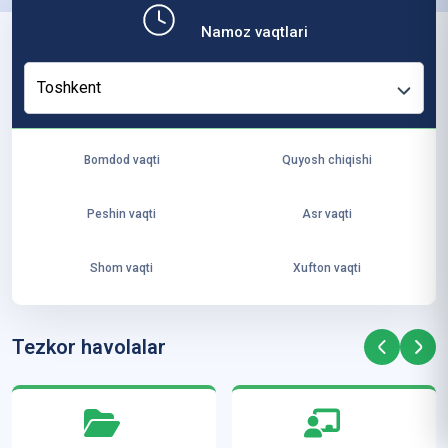
b,
Namoz vaqtlari
ya
ng
Toshkent
i
ha
yo
Bomdod vaqti
Quyosh chiqishi
t
va
Peshin vaqti
Asr vaqti
ke
laj
Shom vaqti
Xufton vaqti
ak
ya
ra
Tezkor havolalar
ta
mi
z”