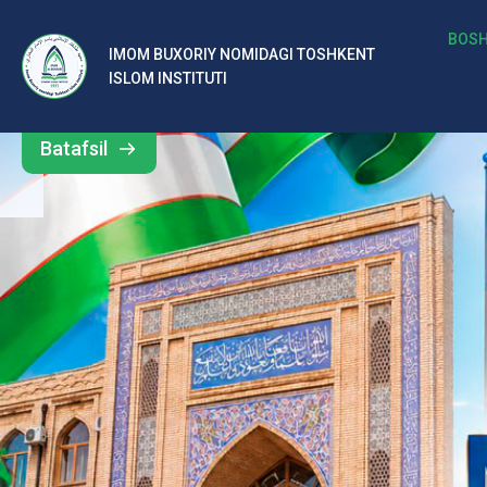
b
BOSH
IMOM BUXORIY NOMIDAGI TOSHKENT
Barcha
ISLOM INSTITUTI
al
yangiliklar
ar
Batafsil
o‘
rt
a
si
d