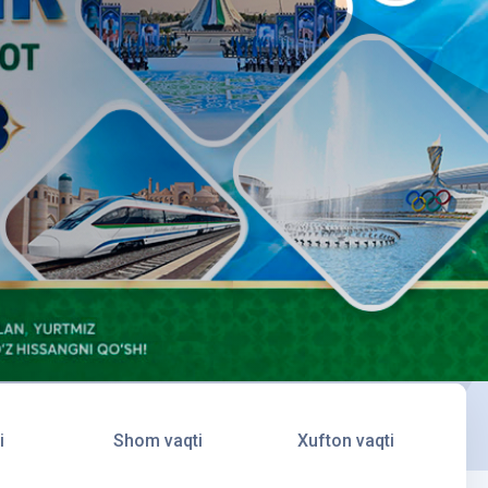
i
Shom vaqti
Xufton vaqti