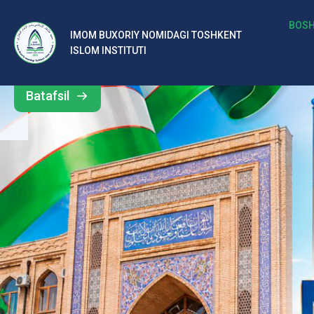
b
BOSH
IMOM BUXORIY NOMIDAGI TOSHKENT
Barcha
ISLOM INSTITUTI
al
yangiliklar
ar
Batafsil
o‘
rt
a
si
d