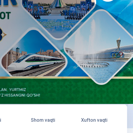
i
Shom vaqti
Xufton vaqti