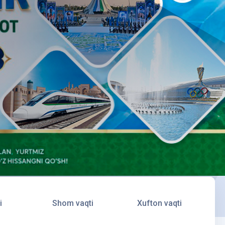
i
Shom vaqti
Xufton vaqti