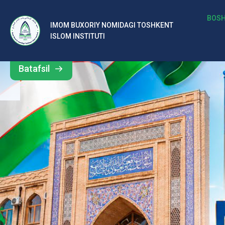
b
BOSH
IMOM BUXORIY NOMIDAGI TOSHKENT
Barcha
ISLOM INSTITUTI
al
yangiliklar
ar
Batafsil
o‘
rt
a
si
d