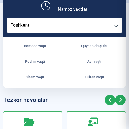
b,
Namoz vaqtlari
ya
ng
Toshkent
i
ha
yo
Bomdod vaqti
Quyosh chiqishi
t
va
Peshin vaqti
Asr vaqti
ke
laj
Shom vaqti
Xufton vaqti
ak
ya
ra
Tezkor havolalar
ta
mi
z”