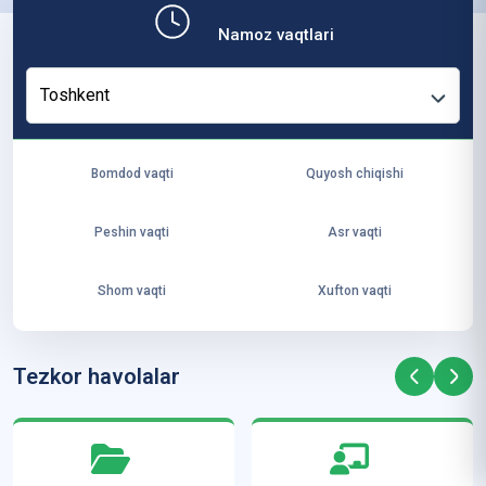
b,
Namoz vaqtlari
ya
ng
Toshkent
i
ha
yo
Bomdod vaqti
Quyosh chiqishi
t
va
Peshin vaqti
Asr vaqti
ke
laj
Shom vaqti
Xufton vaqti
ak
ya
ra
Tezkor havolalar
ta
mi
z”